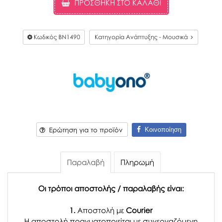
ΠΡΟΣΘΉΚΗ ΣΤΟ ΚΑΛΆΘΙ
Κωδικός
BN1490
Κατηγορία Ανάπτυξης - Μουσικά
Κοινοποίηση
Ερώτηση για το προϊόν
Παραλαβή
Πληρωμή
Οι τρόποι αποστολής / παραλαβής είναι:
1.
Αποστολή με
Courier
Η αποστολή πραγματοποιείται με συνεργαζόμενη