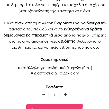
παιδί μπορεί εύκολα να μεταφέρει τα παιχνίδια από χέρι σε
χέρι, εξασκώντας την ικανότητα να πιάνει.
Η ιδέα πίσω από τη συλλογή
Play More
είναι να
διεγείρει
την
φαντασία του παιδιού και να το
ενθαρρύνει να δράσει
δημιουργικά και πειραματικά
μέσα από το παιχνίδι. Επιτρέπει
στο παιδί να αποκτήσει νέες
δεξιότητες
. Αυξάνονται οι
αισθητηριακές και νοητικές δεξιότητες του παιδιού.
Χαρακτηριστικά:
Κατάλληλο για παιδιά από 0 μηνών (0m+)
Διαστάσεις:
21 x 22 x 6
cm
Ποσότητα