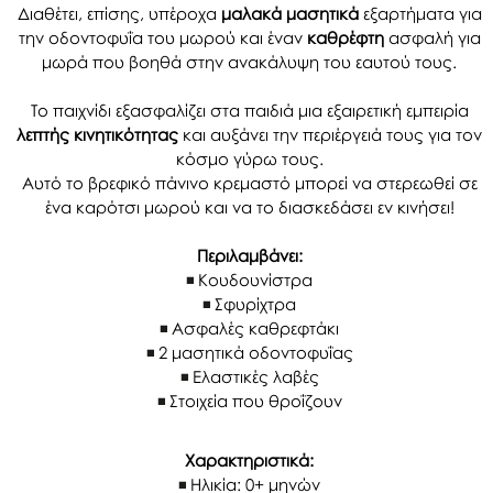
Διαθέτει, επίσης, υπέροχα
μαλακά μασητικά
εξαρτήματα για
την οδοντοφυΐα του μωρού και έναν
καθρέφτη
ασφαλή για
μωρά που βοηθά στην ανακάλυψη του εαυτού τους.
Το παιχνίδι εξασφαλίζει στα παιδιά μια εξαιρετική εμπειρία
λεπτής κινητικότητας
και αυξάνει την περιέργειά τους για τον
κόσμο γύρω τους.
Αυτό το βρεφικό πάνινο κρεμαστό μπορεί να στερεωθεί σε
ένα καρότσι μωρού και να το διασκεδάσει εν κινήσει!
Περιλαμβάνει:
Κουδουνίστρα
Σφυρίχτρα
Ασφαλές καθρεφτάκι
2 μασητικά οδοντοφυΐας
Ελαστικές λαβές
Στοιχεία που θροΐζουν
Xαρακτηριστικά:
Ηλικία: 0+ μηνών