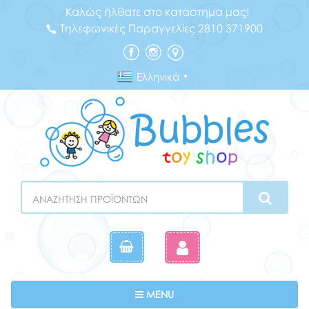
Καλώς ήλθατε στο κατάστημα μας!
Τηλεφωνικές Παραγγελίες 2810 371900
Ελληνικά
▼
Search
Toggle navigation
MENU