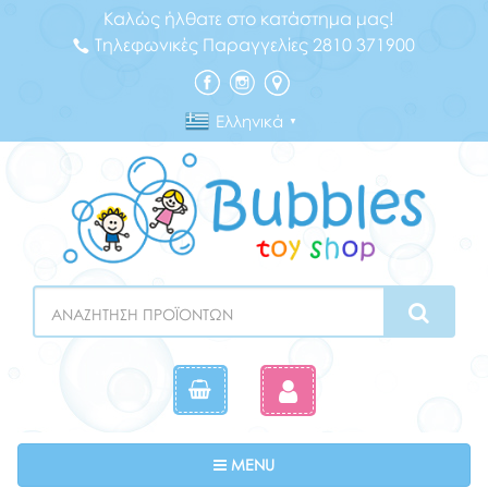
Καλώς ήλθατε στο κατάστημα μας!
Τηλεφωνικές Παραγγελίες 2810 371900
Ελληνικά
▼
Search
Toggle navigation
MENU