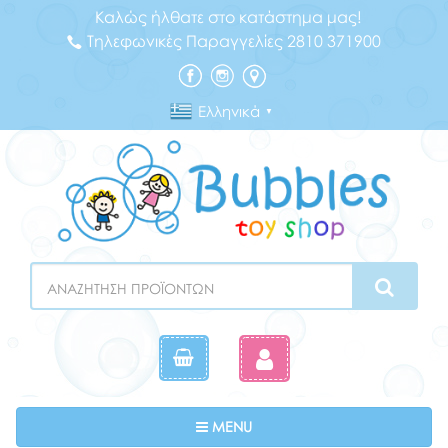
Καλώς ήλθατε στο κατάστημα μας!
Τηλεφωνικές Παραγγελίες 2810 371900
Ελληνικά
▼
Search
Toggle navigation
MENU