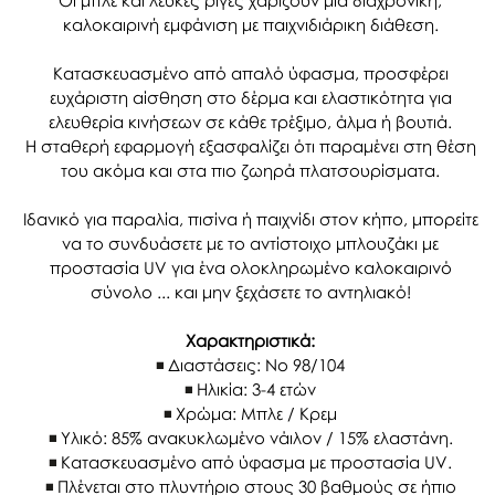
Οι μπλε και λευκές ρίγες χαρίζουν μια διαχρονική,
καλοκαιρινή εμφάνιση με παιχνιδιάρικη διάθεση.
Κατασκευασμένο από απαλό ύφασμα, προσφέρει
ευχάριστη αίσθηση στο δέρμα και ελαστικότητα για
ελευθερία κινήσεων σε κάθε τρέξιμο, άλμα ή βουτιά.
Η σταθερή εφαρμογή εξασφαλίζει ότι παραμένει στη θέση
του ακόμα και στα πιο ζωηρά πλατσουρίσματα.
Ιδανικό για παραλία, πισίνα ή παιχνίδι στον κήπο, μπορείτε
να το συνδυάσετε με το αντίστοιχο μπλουζάκι με
προστασία UV για ένα ολοκληρωμένο καλοκαιρινό
σύνολο ... και μην ξεχάσετε το αντηλιακό!
Χαρακτηριστικά:
Διαστάσεις: Νο 98/104
Ηλικία: 3-4 ετών
Χρώμα: Μπλε / Κρεμ
Υλικό: 85% ανακυκλωμένο νάιλον / 15% ελαστάνη.
Κατασκευασμένο από ύφασμα με προστασία UV.
Πλένεται στο πλυντήριο στους 30 βαθμούς σε ήπιο