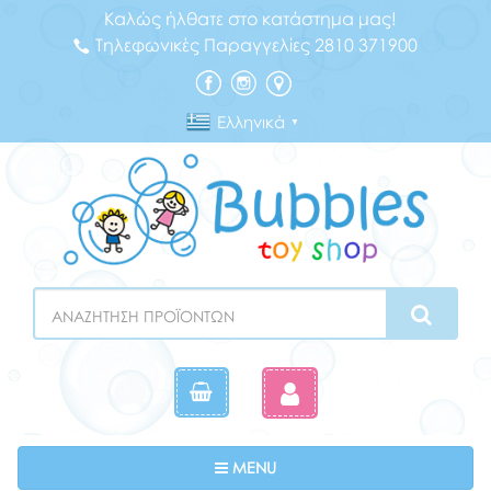
Καλώς ήλθατε στο κατάστημα μας!
Τηλεφωνικές Παραγγελίες 2810 371900
Ελληνικά
▼
Search
Toggle navigation
MENU