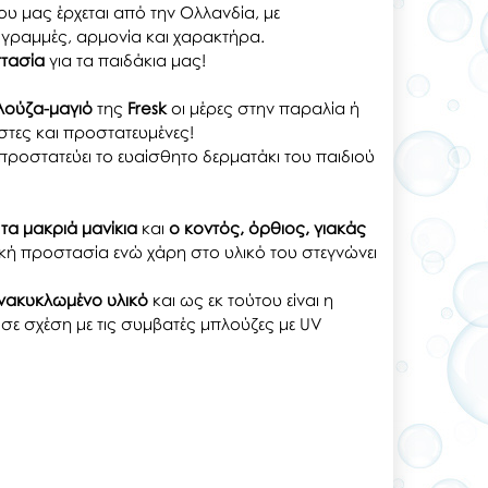
ου μας έρχεται από την Ολλανδία, με
ς γραμμές, αρμονία και χαρακτήρα.
τασία
για τα παιδάκια μας!
λούζα-μαγιό
της
Fresk
οι μέρες στην παραλία ή
ιστες και προστατευμένες!
προστατεύει το ευαίσθητο δερματάκι του παιδιού
 τα μακριά μανίκια
και
ο κοντός, όρθιος, γιακάς
κή προστασία ενώ χάρη στο υλικό του στεγνώνει
νακυκλωμένο υλικό
και ως εκ τούτου είναι η
 σε σχέση με τις συμβατές μπλούζες με UV