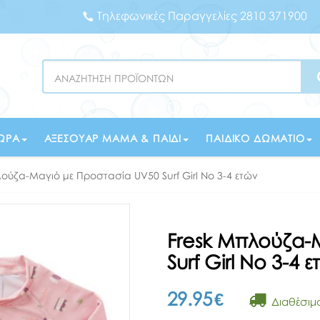
Τηλεφωνικές Παραγγελίες 2810 371900
Search
ΏΡΑ
ΑΞΕΣΟΥΆΡ ΜΑΜΆ & ΠΑΙΔΊ
ΠΑΙΔΙΚΌ ΔΩΜΆΤΙΟ
λούζα-Μαγιό με Προστασία UV50 Surf Girl Νο 3-4 ετών
Fresk Μπλούζα-
Surf Girl Νο 3-4 
29.95
€
Διαθέσιμ