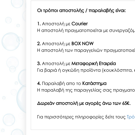
Οι τρόποι αποστολής / παραλαβής είναι:
1.
Αποστολή με
Courier
Η αποστολή πραγματοποιείται με συνεργαζόμ
2.
Αποστολή με
BOX NOW
Η αποστολή των παραγγελιών πραγματοποιείτ
3.
Αποστολή με
Μεταφορική Εταιρεία
Για βαριά ή ογκώδη προϊόντα (κουκλόσπιτα, κ
4.
Παραλαβή απο το
Κατάστημα
H παραλαβή
της παραγγελίας σας
πραγματοπ
Δωρεάν αποστολή με αγορές άνω των 65€.
Για περισσότερες πληροφορίες δείτε τους
Τρό