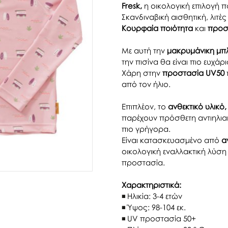
Fresk,
η οικολογική επιλογή π
Σκανδιναβική αισθητική, λιτέ
Κουρφαία ποιότητα
και
προσ
Με αυτή την
μακρυμάνικη μπ
την πισίνα θα είναι πιο ευχάρ
Χάρη στην
προστασία UV50
από τον ήλιο.
Επιπλέον, το
ανθεκτικό υλικό,
παρέχουν πρόσθετη αντιηλια
πιο γρήγορα.
Είναι κατασκευασμένο από
α
οικολογική εναλλακτική λύση
προστασία.
Χαρακτηριστικά:
Ηλικία: 3-4 ετών
Ύψος: 98-104 εκ.
UV προστασία 50+