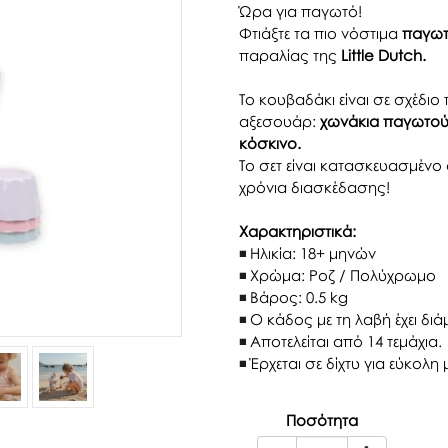
Ώρα για παγωτό!
Φτιάξτε τα πιο νόστιμα
παγω
παραλίας της
Little Dutch.
Το κουβαδάκι είναι σε σχέδιο
αξεσουάρ:
χωνάκια παγωτού
κόσκινο.
Το σετ είναι κατασκευασμένο 
χρόνια διασκέδασης!
Χαρακτηριστικά:
Ηλικία: 18+ μηνών
Χρώμα: Ροζ / Πολύχρωμο
Βάρος: 0.5 kg
Ο κάδος με τη λαβή έχει διά
Αποτελείται από 14 τεμάχια.
Έρχεται σε δίχτυ για εύκολη
Ποσότητα