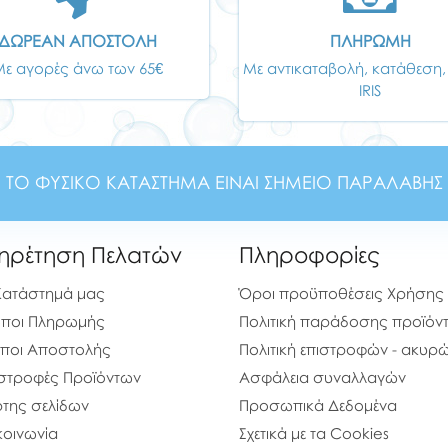
ΔΩΡΕΑΝ ΑΠΟΣΤΟΛΗ
ΠΛΗΡΩΜΗ
Με αγορές άνω των 65€
Με αντικαταβολή, κατάθεση,
IRIS
ΤΟ ΦΥΣΙΚΟ ΚΑΤΑΣΤΗΜΑ ΕΙΝΑΙ ΣΗΜΕΙΟ ΠΑΡΑΛΑΒΗΣ
ηρέτηση Πελατών
Πληροφορίες
Κατάστημά μας
Όροι προϋποθέσεις Χρήσης
ποι Πληρωμής
Πολιτική παράδοσης προϊόν
ποι Αποστολής
Πολιτική επιστροφών - ακυ
στροφές Προϊόντων
Ασφάλεια συναλλαγών
της σελίδων
Προσωπικά Δεδομένα
κοινωνία
Σχετικά με τα Cookies