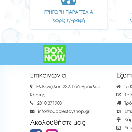
ΓΡΗΓΟΡΗ ΠΑΡΑΓΓΕΛΙΑ
Χωρίς εγγραφή
Επικοινωνία
Εξυπ
Ελ.Βενιζέλου 232, Γάζι Ηράκλειο
Το 
Κρήτης
Τρό
2810 371900
Τρό
info@bubblestoyshop.gr
Επι
Χάρ
Ακολουθήστε μας
Επι