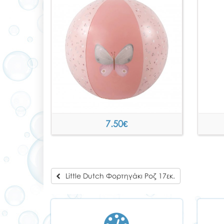
7.50
€
Little Dutch Φορτηγάκι Ροζ 17εκ.