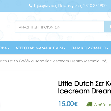
Τηλεφωνικές Παραγγελίες 2810 371900
Search
ΏΡΑ
ΑΞΕΣΟΥΆΡ ΜΑΜΆ & ΠΑΙΔΊ
ΠΑΙΔΙΚΌ ΔΩΜΆΤΙΟ
 Dutch Σετ Κουβαδάκια Παραλίας Icecream Dreamy Mermaid Ροζ
Little Dutch Σετ
Icecream Drea
15.00
€
Διαθέσιμ