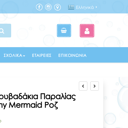
Ελληνικά
▼
ΣΧΟΛΙΚΆ
ΕΤΑΙΡΕΊΕΣ
ΕΠΙΚΟΙΝΩΝΊΑ
 Κουβαδάκια Παραλίας
my Mermaid Ροζ
ο