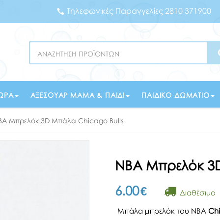
Τηλεφωνικές Παραγγελίες 2810 371900
Search
ΏΡΑ
ΑΞΕΣΟΥΆΡ ΜΑΜΆ & ΠΑΙΔΊ
ΠΑΙΔΙΚΌ ΔΩΜΆΤΙΟ
BA Μπρελόκ 3D Μπάλα Chicago Bulls
NBA Μπρελόκ 3D
6.00
€
Διαθέσιμο
Μπάλα μπρελόκ του NBA
Chi