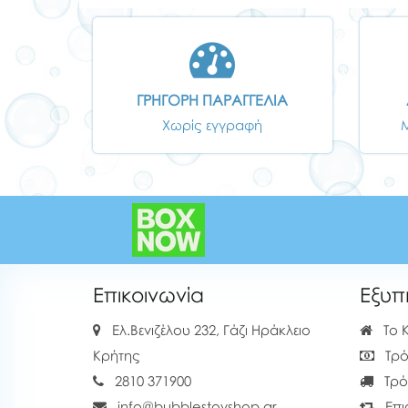
ΓΡΗΓΟΡΗ ΠΑΡΑΓΓΕΛΙΑ
Χωρίς εγγραφή
Επικοινωνία
Εξυπ
Ελ.Βενιζέλου 232, Γάζι Ηράκλειο
Το 
Κρήτης
Τρό
2810 371900
Τρό
info@bubblestoyshop.gr
Επι