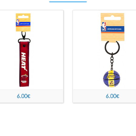
6.00
€
6.00
€