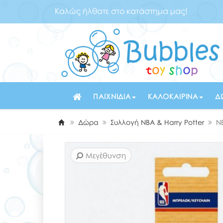
Καλώς ήλθατε στο κατάστημα μας!
ΠΑΙΧΝΊΔΙΑ
ΚΑΛΟΚΑΙΡΙΝΆ
Δ
Δώρα
Συλλογή NBA & Harry Potter
N
Μεγέθυνση