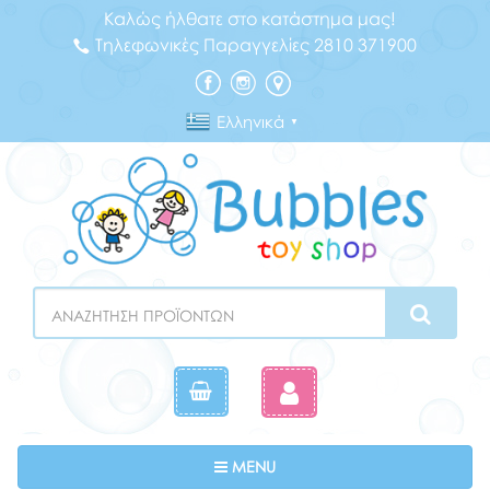
Καλώς ήλθατε στο κατάστημα μας!
Τηλεφωνικές Παραγγελίες 2810 371900
Ελληνικά
▼
Search
Toggle navigation
MENU