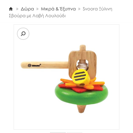
Δώρα
Μικρά & Έξυπνα
Svoora Ξύλινη
Σβούρα με Λαβή Λουλούδι