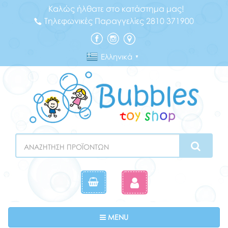
Καλώς ήλθατε στο κατάστημα μας!
Τηλεφωνικές Παραγγελίες 2810 371900
Ελληνικά
▼
Search
Toggle navigation
MENU