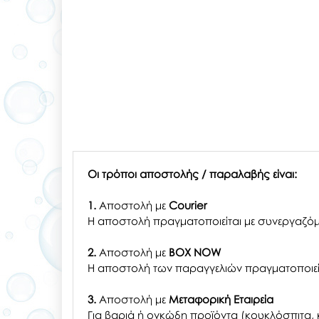
Οι τρόποι αποστολής / παραλαβής είναι:
1.
Αποστολή με
Courier
Η αποστολή πραγματοποιείται με συνεργαζόμ
2.
Αποστολή με
BOX NOW
Η αποστολή των παραγγελιών πραγματοποιείτ
3.
Αποστολή με
Μεταφορική Εταιρεία
Για βαριά ή ογκώδη προϊόντα (κουκλόσπιτα, κ