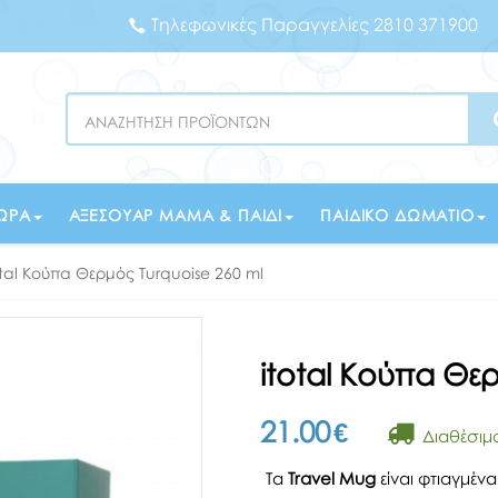
Τηλεφωνικές Παραγγελίες 2810 371900
Search
ΏΡΑ
ΑΞΕΣΟΥΆΡ ΜΑΜΆ & ΠΑΙΔΊ
ΠΑΙΔΙΚΌ ΔΩΜΆΤΙΟ
otal Κούπα Θερμός Turquoise 260 ml
itotal Κούπα Θε
21.00
€
Διαθέσιμ
Τα
Travel Mug
είναι φτιαγμέν