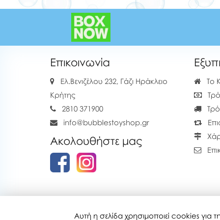
Επικοινωνία
Εξυπ
Ελ.Βενιζέλου 232, Γάζι Ηράκλειο
Το 
Κρήτης
Τρό
2810 371900
Τρό
info@bubblestoyshop.gr
Επι
Χάρ
Ακολουθήστε μας
Επι
Αυτή η σελίδα χρησιμοποιεί cookies για