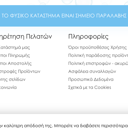
ΤΟ ΦΥΣΙΚΟ ΚΑΤΑΣΤΗΜΑ ΕΙΝΑΙ ΣΗΜΕΙΟ ΠΑΡΑΛΑΒΗΣ
ηρέτηση Πελατών
Πληροφορίες
Κατάστημά μας
Όροι προϋποθέσεις Χρήσης
ποι Πληρωμής
Πολιτική παράδοσης προϊόν
ποι Αποστολής
Πολιτική επιστροφών - ακυ
στροφές Προϊόντων
Ασφάλεια συναλλαγών
της σελίδων
Προσωπικά Δεδομένα
κοινωνία
Σχετικά με τα Cookies
 την καλύτερη απόδοσή της. Μπορείτε να διαβάσετε περισσότερ
bubblestoyshop.gr © 2020-2026
Τελευταία ενημέρωση : 07-08-20