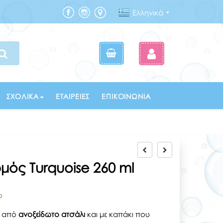
Ελληνικά
▼
ΣΧΟΛΙΚΆ
ΕΤΑΙΡΕΊΕΣ
ΕΠΙΚΟΙΝΩΝΊΑ
ρμός Turquoise 260 ml
ο
α από
ανοξείδωτο
ατσάλι
και με καπάκι που