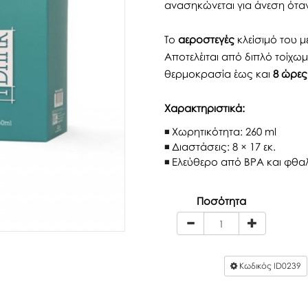
ανασηκώνεται για άνεση όταν
Το
αεροστεγές
κλείσιμό του μ
Αποτελέιται από διπλό τοίχω
θερμοκρασία έως και
8 ώρες
Χαρακτηριστικά:
Χωρητικότητα: 260 ml
Διαστάσεις: 8 × 17 εκ.
Eλεύθερο από BPA και φθαλ
Ποσότητα
Κωδικός
ID0239