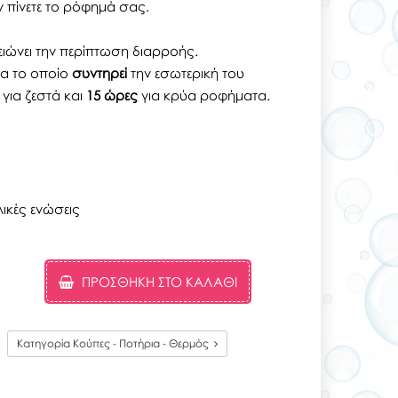
 πίνετε το ρόφημά σας.
ειώνει την περίπτωση διαρροής.
μα το οποίο
συντηρεί
την εσωτερική του
για ζεστά και
15 ώρες
για κρύα ροφήματα.
ικές ενώσεις
ΠΡΟΣΘΉΚΗ ΣΤΟ ΚΑΛΆΘΙ
Κατηγορία Κούπες - Ποτήρια - Θερμός