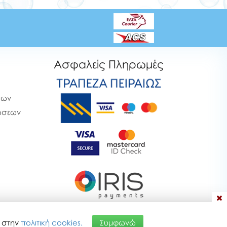
Ασφαλείς Πληρωμές
των
ρώσεων
α στην
πολιτική cookies.
Συμφωνώ
26 13:37