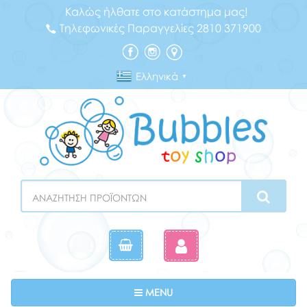
Καλώς ήλθατε στο κατάστημα μας!
Τηλεφωνικές Παραγγελίες 2810 371900
Ελληνικά
▼
Search
Toggle navigation
MENU