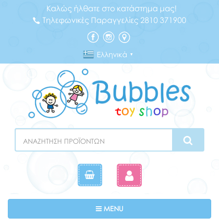
Καλώς ήλθατε στο κατάστημα μας!
Τηλεφωνικές Παραγγελίες 2810 371900
Ελληνικά
▼
Search
Toggle navigation
MENU