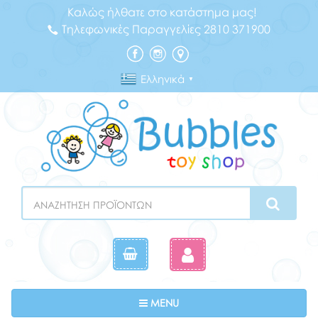
Καλώς ήλθατε στο κατάστημα μας!
Τηλεφωνικές Παραγγελίες 2810 371900
Ελληνικά
▼
Search
Toggle navigation
MENU