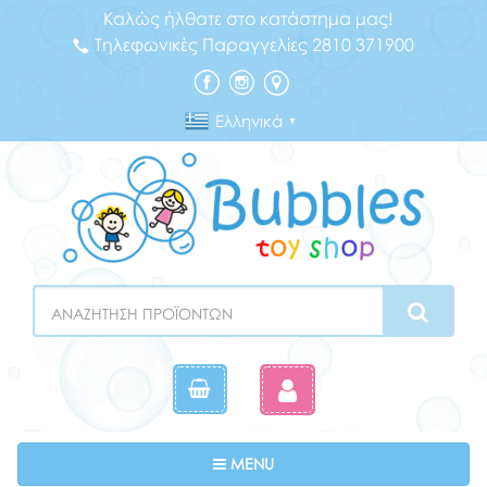
Καλώς ήλθατε στο κατάστημα μας!
Τηλεφωνικές Παραγγελίες 2810 371900
Ελληνικά
▼
Search
Toggle navigation
MENU