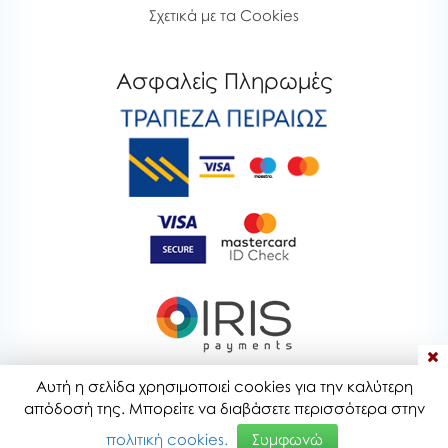
Σχετικά με τα Cookies
Ασφαλείς Πληρωμές
Αυτή η σελίδα χρησιμοποιεί cookies για την καλύτερη
bubblestoyshop.gr © 2020-2026
απόδοσή της. Μπορείτε να διαβάσετε περισσότερα στην
Τελευταία ενημέρωση : 08-08-2026 20:28
πολιτική cookies.
Συμφωνώ