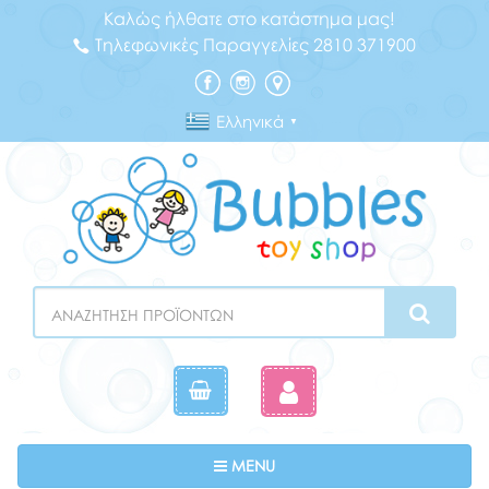
Καλώς ήλθατε στο κατάστημα μας!
Τηλεφωνικές Παραγγελίες 2810 371900
Ελληνικά
▼
Search
Toggle navigation
MENU