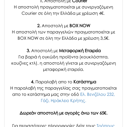
1.
Αποστολή με
Courier
Η αποστολή πραγματοποιείται με συνεργαζόμενη
Courier σε όλη την Ελλάδα με χρέωση 4€.
2.
Αποστολή με
BOX NOW
Η αποστολή των παραγγελιών πραγματοποιείται με
BOX NOW σε όλη την Ελλάδα με χρέωση 3,5€.
3.
Αποστολή με
Μεταφορική Εταιρεία
Για βαριά ή ογκώδη προϊόντα (κουκλόσπιτα,
κουζίνες κτλ), η αποστολή γίνεται με συνεργαζόμενη
μεταφορική εταιρεία.
4.
Παραλαβή απο το
Κατάστημα
H παραλαβή
της παραγγελίας σας
πραγματοποιείται
απο το κατάστημα μας στην οδό
Ελ. Βενιζέλου 232,
Γάζι, Ηράκλειο Κρήτης.
Δωρεάν αποστολή με αγορές άνω των 65€.
Για περισσότερες πληροφορίες δείτε τους
Τρόπους