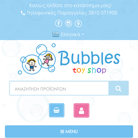
Καλώς ήλθατε στο κατάστημα μας!
Τηλεφωνικές Παραγγελίες 2810 371900
Ελληνικά
▼
Search
Toggle navigation
MENU