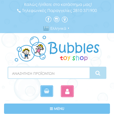
Καλώς ήλθατε στο κατάστημα μας!
Τηλεφωνικές Παραγγελίες 2810 371900
Ελληνικά
▼
Search
Toggle navigation
MENU