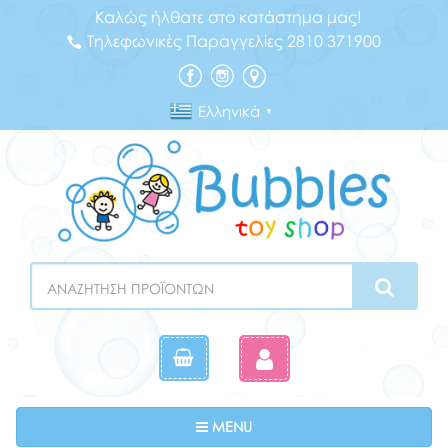
Καλώς ήλθατε στο κατάστημα μας!
Τηλεφωνικές Παραγγελίες 2810 371900
Ελληνικά
▼
Search
Toggle navigation
MENU