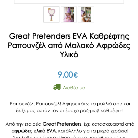
Great Pretenders EVA Καθρέφτης
Ραπουνζέλ από Μαλακό Αφρώδες
Υλικό
9.00
€
Διαθέσιμο
Ραπουνζέλ, Ραπουνζελ! Άφησε κάτω τα μαλλιά σου και
δείξε μας αυτόν τον υπέροχο ροζ-μωβ καθρέφτη!
Από την εταιρεία
Great Pretenders
, έχει κατασκευαστεί από
αφρώδες υλικό EVA
, κατάλληλο για τα μικρά χεράκια!
Στη λαβή του είναι σχεδιασμένο το παράθυρο με την