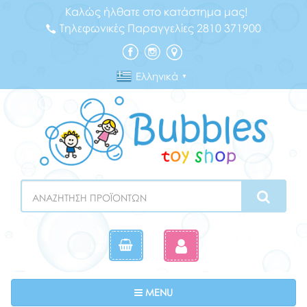
Καλώς ήλθατε στο κατάστημα μας!
Τηλεφωνικές Παραγγελίες 2810 371900
Ελληνικά
▼
Search
Toggle navigation
MENU