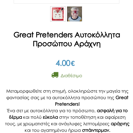
Great Pretenders Αυτοκόλλητα
Προσώπου Αράχνη
4.00
€
Διαθέσιμο
Μεταμορφωθείτε στη στιγμή, ολοκληρώστε την μαγεία της
φαντασίας σας με τα αυτοκόλλητα προσώπου της
Great
Pretenders!
Ένα σετ με αυτοκόλλητα για το πρόσωπο,
ασφαλή για το
δέρμα
και πολύ
εύκολα
στην τοποθέτηση και αφαίρεση
τους, με χρωματιστές και ανάγλυφες λεπτομέρειες
αράχνης
και του αγαπημένου ήρωα
σπάιντερμαν.