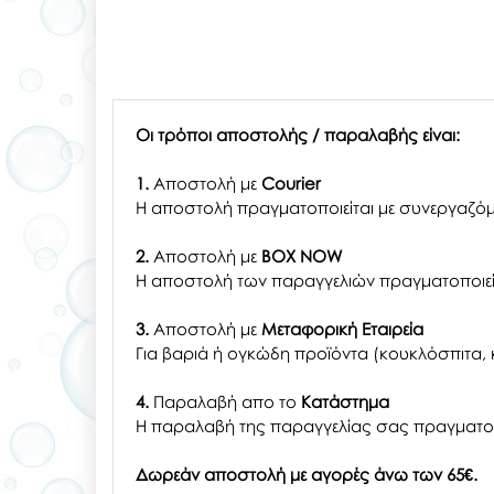
Οι τρόποι αποστολής / παραλαβής είναι:
1.
Αποστολή με
Courier
Η αποστολή πραγματοποιείται με συνεργαζόμ
2.
Αποστολή με
BOX NOW
Η αποστολή των παραγγελιών πραγματοποιείτ
3.
Αποστολή με
Μεταφορική Εταιρεία
Για βαριά ή ογκώδη προϊόντα (κουκλόσπιτα, κ
4.
Παραλαβή απο το
Κατάστημα
H παραλαβή
της παραγγελίας σας
πραγματοπ
Δωρεάν αποστολή με αγορές άνω των 65€.