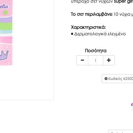
υπέροχο σετ νυχιών
super gir
Το σετ περιλαμβάνει
10 νύχια
Χαρακτηριστικά:
Δερματολογικά ελεγμένο
Ποσότητα
Κωδικός
6250