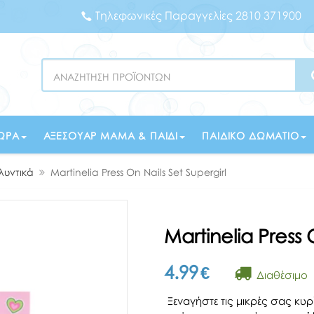
Τηλεφωνικές Παραγγελίες 2810 371900
Search
ΏΡΑ
ΑΞΕΣΟΥΆΡ ΜΑΜΆ & ΠΑΙΔΊ
ΠΑΙΔΙΚΌ ΔΩΜΆΤΙΟ
λυντικά
Martinelia Press On Nails Set Supergirl
Martinelia Press 
4.99
€
Διαθέσιμο
Ξεναγήστε τις μικρές σας κυρ