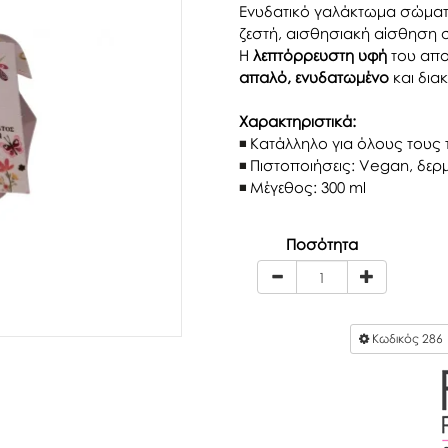
Ενυδατικό γαλάκτωμα σώμα
ζεστή, αισθησιακή αίσθηση σ
Η
λεπτόρρευστη υφή
του απο
απαλό, ενυδατωμένο
και διακ
Χαρακτηριστικά:
Κατάλληλο για όλους τους
Πιστοποιήσεις: Vegan, δερ
Μέγεθος: 300 ml
Ποσότητα
Κωδικός
286