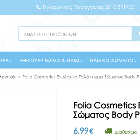
Τηλεφωνικές Παραγγελίες 2810 371900
Search
ΏΡΑ
ΑΞΕΣΟΥΆΡ ΜΑΜΆ & ΠΑΙΔΊ
ΠΑΙΔΙΚΌ ΔΩΜΆΤΙΟ
λυντικά
Folia Cosmetics Ενυδατικό Γαλάκτωμα Σώματος Body P
Folia Cosmetics
Σώματος Body P
6.99
€
Διαθέσιμο