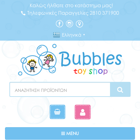
Καλώς ήλθατε στο κατάστημα μας!
Τηλεφωνικές Παραγγελίες 2810 371900
Ελληνικά
▼
Search
Toggle navigation
MENU