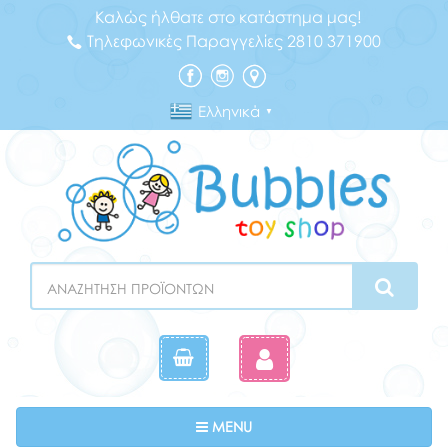
Καλώς ήλθατε στο κατάστημα μας!
Τηλεφωνικές Παραγγελίες 2810 371900
Ελληνικά
▼
Search
Toggle navigation
MENU