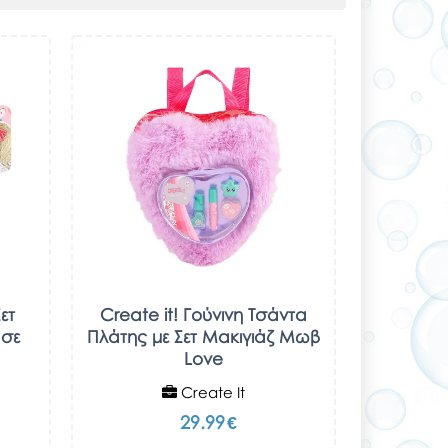
Σετ
Create it! Γούνινη Τσάντα
 σε
Πλάτης με Σετ Μακιγιάζ Μωβ
Love
Create It
29.99
€