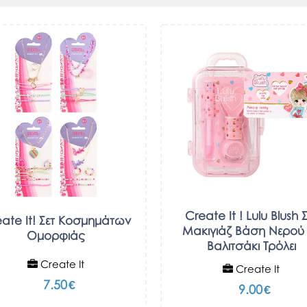
Create It ! Lulu Blush 
ate It! Σετ Κοσμημάτων
Μακιγιάζ Βάση Νερού
Ομορφιάς
Βαλιτσάκι Τρόλει
Create It
Create It
7.50
€
9.00
€